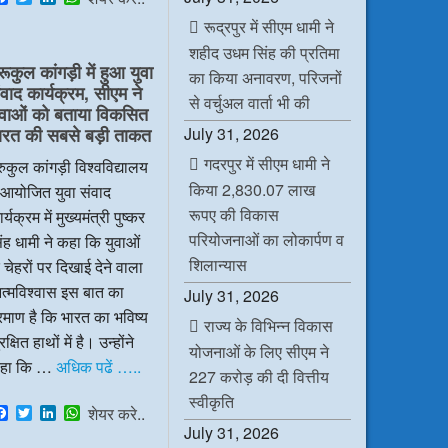
a
w
i
h
रूद्रपुर में सीएम धामी ने
c
i
n
a
e
t
k
t
शहीद उधम सिंह की प्रतिमा
b
t
e
s
रूकुल कांगड़ी में हुआ युवा
o
e
d
A
का किया अनावरण, परिजनों
ंवाद कार्यक्रम, सीएम ने
o
r
I
p
से वर्चुअल वार्ता भी की
k
n
p
ुवाओं को बताया विकसित
July 31, 2026
ारत की सबसे बड़ी ताकत
गदरपुर में सीएम धामी ने
रुकुल कांगड़ी विश्वविद्यालय
किया 2,830.07 लाख
ं आयोजित युवा संवाद
रूपए की विकास
र्यक्रम में मुख्यमंत्री पुष्कर
परियोजनाओं का लोकार्पण व
ंह धामी ने कहा कि युवाओं
शिलान्यास
 चेहरों पर दिखाई देने वाला
त्मविश्वास इस बात का
July 31, 2026
रमाण है कि भारत का भविष्य
राज्य के विभिन्न विकास
रक्षित हाथों में है। उन्होंने
योजनाओं के लिए सीएम ने
हा कि …
अधिक पढें …..
227 करोड़ की दी वित्तीय
स्वीकृति
F
T
L
W
शेयर करे..
a
w
i
h
July 31, 2026
c
i
n
a