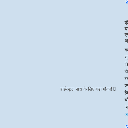
ड
य
र
आप
का
श्
क
हो
रस
उप
हाईस्कूल पास के लिए बड़ा मौका!
ह
चौ
अन
अ