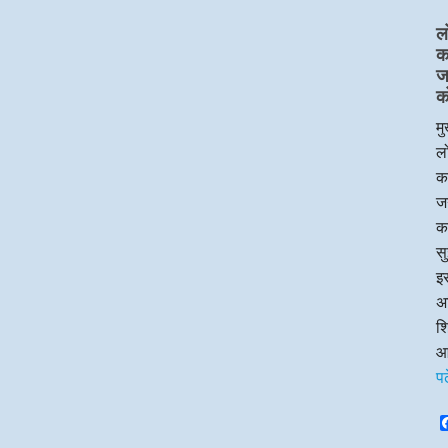
ल
का
ज
क
मु
लो
का
जन
क
सु
इस
अध
श
आ
पढ