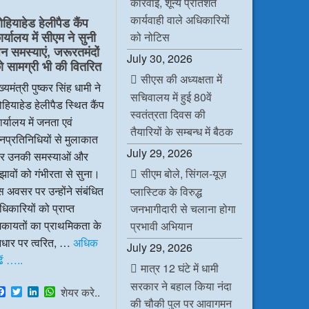
कार्रवाई, शून्य प्रतिशत
e
t
k
t
b
t
e
s
कार्यवाही वाले अधिकारियों
ोहियाहेड हेलीपैड कैंप
o
e
d
A
र्यालय में सीएम ने सुनी
o
r
I
p
को नोटिस
k
n
p
न समस्याएं, जरूरतमंदों
July 30, 2026
ो सामग्री भी की वितरित
सीएस की अध्यक्षता में
ख्यमंत्री पुष्कर सिंह धामी ने
सचिवालय में हुई 80वें
हियाहेड हेलीपैड स्थित कैंप
स्वतंत्रता दिवस की
र्यालय में जनता एवं
तैयारियों के सम्बन्ध में बैठक
प्रतिनिधियों से मुलाकात
July 29, 2026
र उनकी समस्याओं और
सीएम बोले, सिंगल-यूज़
झावों को गंभीरता से सुना।
 अवसर पर उन्होंने संबंधित
प्लास्टिक के विरुद्ध
िकारियों को प्राप्त
जनभागीदारी से चलाना होगा
िकायतों का प्राथमिकता के
प्रभावी अभियान
धार पर त्वरित, …
अधिक
July 29, 2026
ें …..
मात्र 12 घंटे में धामी
सरकार ने बहाल किया नंदा
F
T
L
W
शेयर करे..
a
w
i
h
की चौकी पुल पर आवागमन