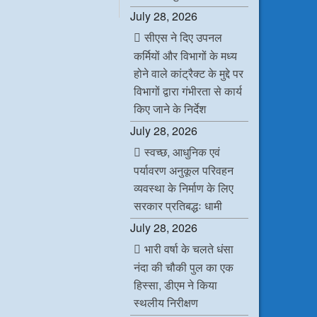
c
i
n
a
July 28, 2026
e
t
k
t
b
t
e
s
सीएस ने दिए उपनल
o
e
d
A
o
r
I
p
कर्मियों और विभागों के मध्य
k
n
p
होने वाले कांट्रैक्ट के मुद्दे पर
विभागों द्वारा गंभीरता से कार्य
किए जाने के निर्देश
July 28, 2026
स्वच्छ, आधुनिक एवं
पर्यावरण अनुकूल परिवहन
व्यवस्था के निर्माण के लिए
सरकार प्रतिबद्धः धामी
July 28, 2026
भारी वर्षा के चलते धंसा
नंदा की चौकी पुल का एक
हिस्सा, डीएम ने किया
स्थलीय निरीक्षण