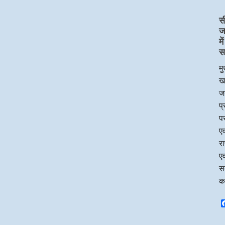
स
ज
म
स
मु
ख
जन
प
पर
एव
र
एव
सम
क