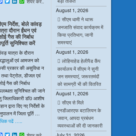
बड़ी ताकत
F
T
L
W
शेयर करे..
a
w
i
h
August 1, 2026
c
i
n
a
e
t
k
t
सीएम धामी ने थारू
b
t
e
s
ीएम निर्देश, बोले कांवड़
o
e
d
A
जनजाति संवाद कार्यक्रम में
ात्रा दौरान ईंधन एवं
o
r
I
p
किया प्रतिभाग, जानी
k
n
p
सोई गैस की निर्बाध
समस्याएं
ूर्ति सुनिश्चित करें
August 1, 2026
ंवड़ यात्रा के दौरान
रद्धालुओं एवं आमजन को
लोहियाहेड हेलीपैड कैंप
िसी प्रकार की असुविधा न
कार्यालय में सीएम ने सुनी
 तथा पेट्रोल, डीजल एवं
जन समस्याएं, जरूरतमंदों
ोई गैस की निर्बाध
को सामग्री भी की वितरित
लब्धता सुनिश्चित की जाने
August 1, 2026
ेतु जिलाधिकारी डॉ0 आशीष
सीएम से मिले
हान द्वारा दिए गए निर्देशों के
एनडीआरएफ बटालियन के
ुपालन में जिला पूर्ति …
जवान, आपदा प्रबंधन
धिक पढें …..
व्यवस्थाओं की दी जानकारी
F
T
L
W
July 31, 2026
शेयर करे..