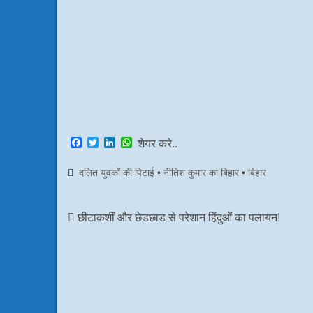
F
T
L
W
शेयर करे..
a
w
i
h
c
i
n
a
दलित युवकों की पिटाई
•
नीतिश कुमार का बिहार
•
बिहार
e
t
k
t
b
t
e
s
o
e
d
A
o
r
I
p
छीटाकशीं और छेडछाड से परेशान हिंदुओं का पलायन!
k
n
p