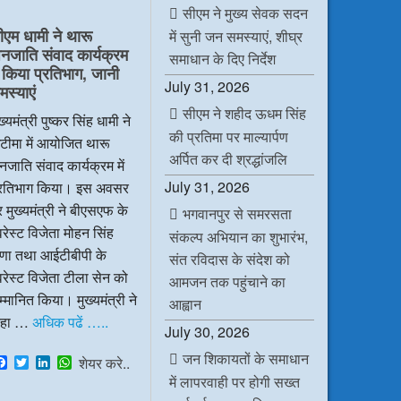
e
t
k
t
सीएम ने मुख्य सेवक सदन
b
t
e
s
ीएम धामी ने थारू
में सुनी जन समस्याएं, शीघ्र
o
e
d
A
नजाति संवाद कार्यक्रम
o
r
I
p
समाधान के दिए निर्देश
k
n
p
ें किया प्रतिभाग, जानी
July 31, 2026
मस्याएं
सीएम ने शहीद ऊधम सिंह
ख्यमंत्री पुष्कर सिंह धामी ने
की प्रतिमा पर माल्यार्पण
टीमा में आयोजित थारू
अर्पित कर दी श्रद्धांजलि
जाति संवाद कार्यक्रम में
July 31, 2026
्रतिभाग किया। इस अवसर
 मुख्यमंत्री ने बीएसएफ के
भगवानपुर से समरसता
रेस्ट विजेता मोहन सिंह
संकल्प अभियान का शुभारंभ,
ाणा तथा आईटीबीपी के
संत रविदास के संदेश को
रेस्ट विजेता टीला सेन को
आमजन तक पहुंचाने का
्मानित किया। मुख्यमंत्री ने
आह्वान
हा …
अधिक पढें …..
July 30, 2026
जन शिकायतों के समाधान
F
T
L
W
शेयर करे..
a
w
i
h
में लापरवाही पर होगी सख्त
c
i
n
a