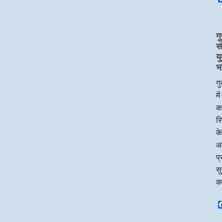
गु
स
य
भ
गु
मे
का
सि
के
आ
प्
सु
क