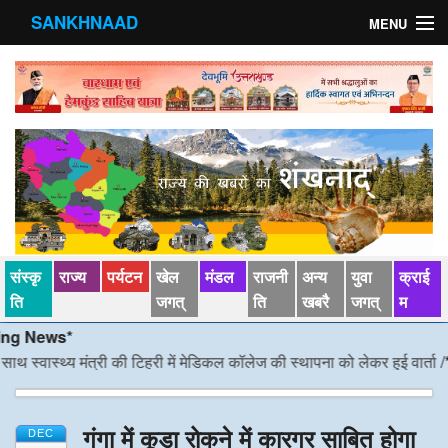
SANKHNAAD
MENU
मुख्य पृष्ठ
राज्य
मंडल
संस्कृति
खेल जगत्
संस्कृ
राज्य
पर्यटन
खेल
मंडल
राजनी
अन्य
युवा
क्राई
पर्यटन
ति
जगत्
ति
खबरै
जगत्
म
News*
पड़ोसी राज्य
वास्थ्य मंत्री की टिहरी में मेडिकल कॉलेज की स्थापना को लेकर हुई वार्ता
/*/
डीएम 
स्वास्‍थ्य
गंगा में कूड़ा रोकने में कारगर साबित होगा
देश विदेश
DEC