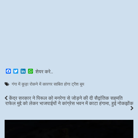
F
T
L
W
शेयर करे..
a
w
i
h
c
i
n
a
गंगा में कूड़ा रोकने में कारगर साबित होगा ट्रैश बूम
e
t
k
t
b
t
e
s
o
e
d
A
केंद्र सरकार ने पिरूल को मनरेगा से जोड़ने की दी सैद्वांतिक सहमति
o
r
I
p
राफेल मुद्दे को लेकर भाजपाईयों ने कांग्रेस भवन में काटा हंगामा, हुई नोकझोंक
k
n
p
Video
Player