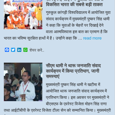
o
r
I
p
विकसित भारत की सबसे बड़ी ताकत
k
n
p
गुरुकुल कांगड़ी विश्वविद्यालय में आयोजित युवा
संवाद कार्यक्रम में मुख्यमंत्री पुष्कर सिंह धामी
ने कहा कि युवाओं के चेहरों पर दिखाई देने
वाला आत्मविश्वास इस बात का प्रमाण है कि
भारत का भविष्य सुरक्षित हाथों में है। उन्होंने कहा कि …
read more
F
T
L
W
शेयर करे..
a
w
i
h
c
i
n
a
e
t
k
t
सीएम धामी ने थारू जनजाति संवाद
b
t
e
s
o
e
d
A
कार्यक्रम में किया प्रतिभाग, जानी
o
r
I
p
समस्याएं
k
n
p
मुख्यमंत्री पुष्कर सिंह धामी ने खटीमा में
आयोजित थारू जनजाति संवाद कार्यक्रम में
प्रतिभाग किया। इस अवसर पर मुख्यमंत्री ने
बीएसएफ के एवरेस्ट विजेता मोहन सिंह राणा
तथा आईटीबीपी के एवरेस्ट विजेता टीला सेन को सम्मानित किया। मुख्यमंत्री