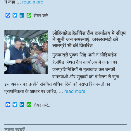
ने कहा …
read more
F
T
L
W
शेयर करे..
a
w
i
h
c
i
n
a
e
t
k
t
लोहियाहेड हेलीपैड कैंप कार्यालय में सीएम
b
t
e
s
o
e
d
A
ने सुनी जन समस्याएं, जरूरतमंदों को
o
r
I
p
सामग्री भी की वितरित
k
n
p
मुख्यमंत्री पुष्कर सिंह धामी ने लोहियाहेड
हेलीपैड स्थित कैंप कार्यालय में जनता एवं
जनप्रतिनिधियों से मुलाकात कर उनकी
समस्याओं और सुझावों को गंभीरता से सुना।
इस अवसर पर उन्होंने संबंधित अधिकारियों को प्राप्त शिकायतों का
प्राथमिकता के आधार पर त्वरित, …
read more
F
T
L
W
शेयर करे..
a
w
i
h
c
i
n
a
e
t
k
t
b
t
e
s
o
e
d
A
ताजा खबरें