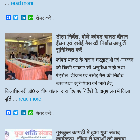
…
read more
F
T
L
W
शेयर करे..
a
w
i
h
c
i
n
a
e
t
k
t
डीएम निर्देश, बोले कांवड़ यात्रा दौरान
b
t
e
s
o
e
d
A
ईंधन एवं रसोई गैस की निर्बाध आपूर्ति
o
r
I
p
सुनिश्चित करें
k
n
p
कांवड़ यात्रा के दौरान श्रद्धालुओं एवं आमजन
को किसी प्रकार की असुविधा न हो तथा
पेट्रोल, डीजल एवं रसोई गैस की निर्बाध
उपलब्धता सुनिश्चित की जाने हेतु
जिलाधिकारी डॉ0 आशीष चौहान द्वारा दिए गए निर्देशों के अनुपालन में जिला
पूर्ति …
read more
F
T
L
W
शेयर करे..
a
w
i
h
c
i
n
a
e
t
k
t
गुरूकुल कांगड़ी में हुआ युवा संवाद
b
t
e
s
o
e
d
A
कार्यक्रम, सीएम ने युवाओं को बताया